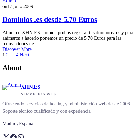
Admin
on
17 julio 2009
Dominios .es desde 5.70 Euros
Ahora en XHN.ES tambien podras registrar tus dominios .es y para
animaros a hacerlo ponemos un precio de 5.70 Euros para las
renovaciones de…
Discover More
Paginación
1
2
…
4
Next
de
About
entradas
XHN.ES
SERVICIOS WEB
Ofreciendo servicios de hosting y administración web desde 2006.
Soporte técnico cualificado y con experiencia.
Madrid, España
X
Facebook
WhatsApp