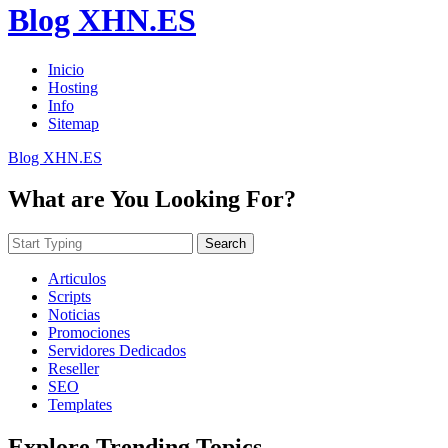
Blog XHN.ES
Inicio
Hosting
Info
Sitemap
Blog XHN.ES
What are You Looking For?
Search
Articulos
Scripts
Noticias
Promociones
Servidores Dedicados
Reseller
SEO
Templates
Explore Trending Topics