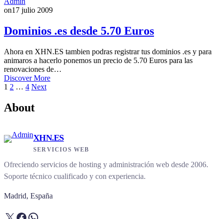
Admin
on
17 julio 2009
Dominios .es desde 5.70 Euros
Ahora en XHN.ES tambien podras registrar tus dominios .es y para
animaros a hacerlo ponemos un precio de 5.70 Euros para las
renovaciones de…
Discover More
Paginación
1
2
…
4
Next
de
About
entradas
XHN.ES
SERVICIOS WEB
Ofreciendo servicios de hosting y administración web desde 2006.
Soporte técnico cualificado y con experiencia.
Madrid, España
X
Facebook
WhatsApp