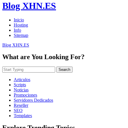
Blog XHN.ES
Inicio
Hosting
Info
Sitemap
Blog XHN.ES
What are You Looking For?
Search
Articulos
Scripts
Noticias
Promociones
Servidores Dedicados
Reseller
SEO
Templates
Explore Trending Topics