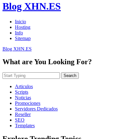
Blog XHN.ES
Inicio
Hosting
Info
Sitemap
Blog XHN.ES
What are You Looking For?
Search
Articulos
Scripts
Noticias
Promociones
Servidores Dedicados
Reseller
SEO
Templates
Explore Trending Topics