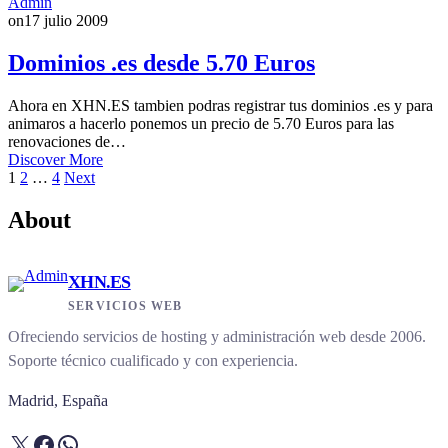
Admin
on
17 julio 2009
Dominios .es desde 5.70 Euros
Ahora en XHN.ES tambien podras registrar tus dominios .es y para
animaros a hacerlo ponemos un precio de 5.70 Euros para las
renovaciones de…
Discover More
Paginación
1
2
…
4
Next
de
About
entradas
XHN.ES
SERVICIOS WEB
Ofreciendo servicios de hosting y administración web desde 2006.
Soporte técnico cualificado y con experiencia.
Madrid, España
X
Facebook
WhatsApp