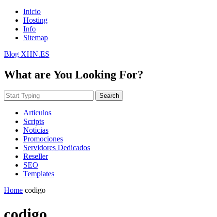
Inicio
Hosting
Info
Sitemap
Blog XHN.ES
What are You Looking For?
Search
Articulos
Scripts
Noticias
Promociones
Servidores Dedicados
Reseller
SEO
Templates
Home
codigo
codigo