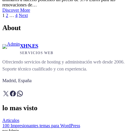
renovaciones de…
Discover More
Paginación
1
2
…
4
Next
de
About
entradas
XHN.ES
SERVICIOS WEB
Ofreciendo servicios de hosting y administración web desde 2006.
Soporte técnico cualificado y con experiencia.
Madrid, España
X
Facebook
WhatsApp
lo mas visto
Articulos
100 Impresionantes temas para WordPress
por Admin