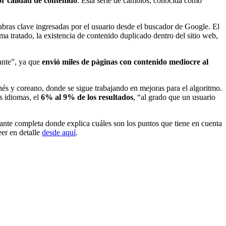
r calidad de contenido
. Esta serie de cambios, conocida como
abras clave ingresadas por el usuario desde el buscador de Google. El
ema tratado, la existencia de contenido duplicado dentro del sitio web,
ante”, ya que
envió miles de páginas con contenido mediocre al
nés y coreano, donde se sigue trabajando en mejoras para el algoritmo.
s idiomas, el
6% al 9% de los resultados
, “al grado que un usuario
nte completa donde explica cuáles son los puntos que tiene en cuenta
eer en detalle
desde aquí
.