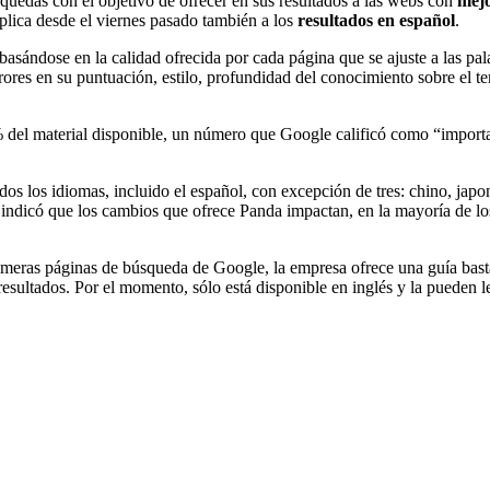
quedas con el objetivo de ofrecer en sus resultados a las webs con
mejo
aplica desde el viernes pasado también a los
resultados en español
.
sándose en la calidad ofrecida por cada página que se ajuste a las pal
rrores en su puntuación, estilo, profundidad del conocimiento sobre el t
 del material disponible, un número que Google calificó como “import
dos los idiomas, incluido el español, con excepción de tres: chino, japo
 indicó que los cambios que ofrece Panda impactan, en la mayoría de lo
imeras páginas de búsqueda de Google, la empresa ofrece una guía basta
resultados. Por el momento, sólo está disponible en inglés y la pueden l