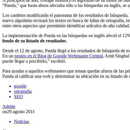
A principios de año, Google modificó el algoritmo de su motor de bús
“Panda,” que hasta ahora afectaba sólo a las búsquedas en inglés, se 
Los cambios modificarán el panorama de los resultados de búsqueda, ba
nuevo algoritmo revisará los textos en busca de faltas de ortografía, e
entre otros aspectos que permitirán identificar artículos de alta calidad.
La implementación de Panda en las búsquedas en inglés afectó el 12%
fondo de su listado de resultados
.
Desde el 12 de agosto, Panda llegó a los resultados de búsqueda de to
En un
posteo en el Blog de Google Webmaster Central
, Amit Singhal
puede llegar a percibirlo,” escribió.
Para ayudar a aquellos webmasters que teman quedar afuera de las pr
Panda al calificar una web y determinar su ubicación en su listado de 
google
ortografia
SEO
Admin
on
29 agosto 2011
Noticias