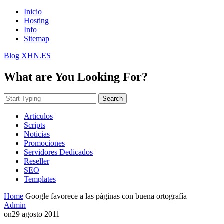
Inicio
Hosting
Info
Sitemap
Blog XHN.ES
What are You Looking For?
Search
Articulos
Scripts
Noticias
Promociones
Servidores Dedicados
Reseller
SEO
Templates
Home
Google favorece a las páginas con buena ortografía
Admin
on
29 agosto 2011