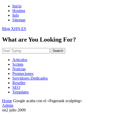
Inicio
Hosting
Info
Sitemap
Blog XHN.ES
What are You Looking For?
Search
Articulos
Scripts
Noticias
Promociones
Servidores Dedicados
Reseller
SEO
Templates
Home
Google acaba con el «Pagerank sculpting»
Admin
on
2 julio 2009