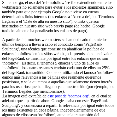
Sin embargo, el uso del ‘rel=nofollow’ se fue extendiendo entre los
webmasters no solamente para evitar a los molestos spammers, sino
también para que por ejemplo Google no tuviese en cuenta
determinados links internos (los enlaces a ‘Acerca de’, los Términos
Legales o el ‘Date de alta en nuestro sitio’), o links que son
insertados en nuestro sitio web previo pago (de hecho, Google
tradicionalmente ha penalizado los enlaces de pago).
A partir de ahí, muchos webmasters se han dedicado durante los
últimos tiempos a llevar a cabo el conocido como ‘PageRank
Sculpting’, una técnica que consiste en planificar la política de
enlaces ‘nofollow’ en los sitios web bajo la premisa de que el valor
del PageRank se transmite por igual entre los enlaces que no son
‘nofollow’. Es decir, si tenemos 5 enlaces y uno de ellos es
‘nofollow’, los cuatro restantes tendrán cada uno de ellos un 25%
del PageRank transmitido. Con ello, utilizando el famoso ‘nofollow’
damos más relevancia a las páginas que realmente queremos
posicionar, y se la quitamos a aquellas que solamente tienen interés
para los usuarios que han llegado ya a nuestro sitio (por ejemplo, los
Términos Legales que mencionamos).
La imagen está extraída de
este post de ‘seomoz.org’
, en el cual se
adelanta que a partir de ahora Google acaba con este ‘PageRank
Sculpting’, y comenzará a repartir la relevancia por igual entre todos
los links existentes en cada página, independientemente de que
algunos de ellos sean ‘nofollow’, aunque la transmisión del