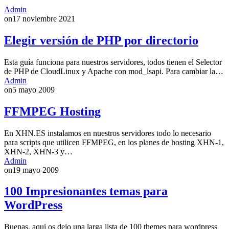
Admin
on
17 noviembre 2021
Elegir versión de PHP por directorio
Esta guía funciona para nuestros servidores, todos tienen el Selector
de PHP de CloudLinux y Apache con mod_lsapi. Para cambiar la…
Admin
on
5 mayo 2009
FFMPEG Hosting
En XHN.ES instalamos en nuestros servidores todo lo necesario
para scripts que utilicen FFMPEG, en los planes de hosting XHN-1,
XHN-2, XHN-3 y…
Admin
on
19 mayo 2009
100 Impresionantes temas para
WordPress
Buenas, aqui os dejo una larga lista de 100 themes para wordpress