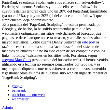
PageRank se entregará solamente a los enlaces sin ‘rel=nofollow’.
Es decir, si tenemos 5 enlaces y uno de ellos es ‘nofollow’, los
cuatro restantes tendrán cada uno un 20% del PageRank transmitido
(ya no el 25%), y hay un 20% (el del enlace con ‘nofollow’) que,
simplemente, deja de transmitirse.
Esta práctica del ‘PageRank Sculpting’ no estaba penalizada por
Google y, de hecho, la ha solido recomendar para que los
webmasters optimizasen sus sitios web diciendo al buscador qué
páginas se deseaban que no se rastreasen, y a cuáles se deseaba dar
mayor relevancia. Como cuenta Danny Sullivan en
este post
la
razón de este cambio ha sido una ‘actualización’ del sistema de
manejos de enlaces que no ha sido capaz de ser compatible con los
links ‘nofollow’ existentes en los sitios web. Por ahora, según
asegura Matt Cutts
(responsable del buscador web), si hemos venido
utilizando esta técnica no seremos penalizados por Google, y es
mejor que dediquemos nuestros esfuerzos a crear nuevos contenidos
y gestionar otros asuntos de nuestros sitio web en lugar de reparar el
‘PageRank Sculpting’.
google
pagerank
posicionamiento web
webmaster
Admin