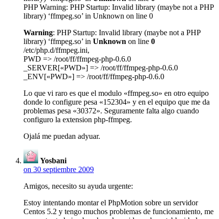
PHP Warning: PHP Startup: Invalid library (maybe not a PHP
library) ‘ffmpeg.so’ in Unknown on line 0
Warning
: PHP Startup: Invalid library (maybe not a PHP
library) ‘ffmpeg.so’ in
Unknown
on line
0
/etc/php.d/ffmpeg.ini,
PWD => /root/ff/ffmpeg-php-0.6.0
_SERVER[«PWD»] => /root/ff/ffmpeg-php-0.6.0
_ENV[«PWD»] => /root/ff/ffmpeg-php-0.6.0
Lo que vi raro es que el modulo «ffmpeg.so» en otro equipo
donde lo configure pesa «152304» y en el equipo que me da
problemas pesa «30372». Seguramente falta algo cuando
configuro la extension php-ffmpeg.
Ojalá me puedan adyuar.
Yosbani
on 30 septiembre 2009
Amigos, necesito su ayuda urgente:
Estoy intentando montar el PhpMotion sobre un servidor
Centos 5.2 y tengo muchos problemas de funcionamiento, me