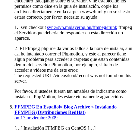
encuentro trabajando sobre el servidor, y he establecido los
permisos como dice en la guia de instalación, copie los
archivos directamente en la carpeta www/html y no se si esto
estara correcto, por favor, necesito su ayuda:
1.- svn checkout
svn://svn.mplayerhq.hu/ffmpeg/trunk
ffmpeg
el Servidor que deberia de responder en esta dirección no
aparece.
2- El Ffmpeg-php me da varios fallos a la hora de instalar, aun
así he intentado correr el Phpmotion, y este al parecer tiene
algun problema para acceder a carpetas que estan contenidas
dentro del servidor Phpmotion, por ejemplo, si trato de
acceder a videos me da este error:
The requested URL /videos/load/recent was not found on this
server.
Por favor, si ustedes fueran tan amables de indicarme como
instalar el PhpMotion, les estare eternamente agradecidos.
FFMPEG En Español» Blog Archive » Instalando
FFMPEG (Distribuciones RedHat)
on 17 noviembre 2009
[…] Instalación FFMPEG en CentOS […]