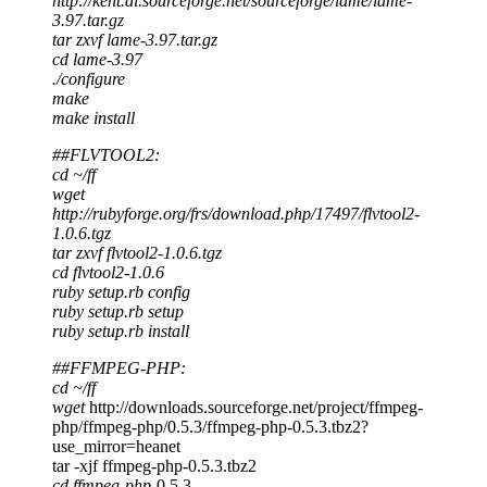
http://kent.dl.sourceforge.net/sourceforge/lame/lame-
3.97.tar.gz
tar zxvf lame-3.97.tar.gz
cd lame-3.97
./configure
make
make install
##FLVTOOL2:
cd ~/ff
wget
http://rubyforge.org/frs/download.php/17497/flvtool2-
1.0.6.tgz
tar zxvf flvtool2-1.0.6.tgz
cd flvtool2-1.0.6
ruby setup.rb config
ruby setup.rb setup
ruby setup.rb install
##FFMPEG-PHP:
cd ~/ff
wget
http://downloads.sourceforge.net/project/ffmpeg-
php/ffmpeg-php/0.5.3/ffmpeg-php-0.5.3.tbz2?
use_mirror=heanet
tar -xjf
ffmpeg-php-0.5.3.tbz2
cd ffmpeg-php
-0.5.3