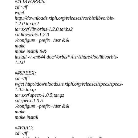
##LIBVORBIS:
cd ~/ff
wget
http://downloads.xiph.org/releases/vorbis/libvorbis-
1.2.0.tar.bz2
tar zxvf libvorbis-1.2.0.tar.bz2
cd libvorbis-1.2.0
./configure –prefix=/usr &&
make
make install &&
install -v -m644 doc/Vorbis* /usr/share/doc/libvorbis-
1.2.0
##SPEEX:
cd ~/ff
wget http://downloads.us.xiph.org/releases/speex/speex-
1.0.5.tar.gz
tar zxvf speex-1.0.5.tar.gz
cd speex-1.0.5
./configure –prefix=/usr &&
make
make install
##FAAC:
cd ~/ff