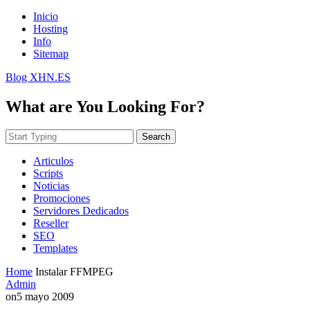
Inicio
Hosting
Info
Sitemap
Blog XHN.ES
What are You Looking For?
Search
Articulos
Scripts
Noticias
Promociones
Servidores Dedicados
Reseller
SEO
Templates
Home
Instalar FFMPEG
Admin
on
5 mayo 2009