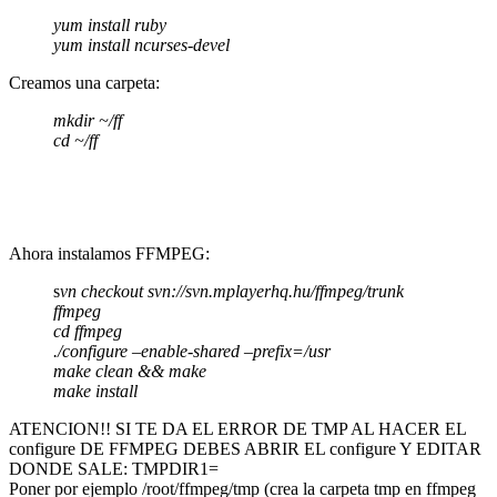
yum install ruby
yum install ncurses-devel
Creamos una carpeta:
mkdir ~/ff
cd ~/ff
Ahora instalamos FFMPEG:
s
vn checkout svn://svn.mplayerhq.hu/ffmpeg/trunk
ffmpeg
cd ffmpeg
./configure –enable-shared –prefix=/usr
make clean && make
make install
ATENCION!! SI TE DA EL ERROR DE TMP AL HACER EL
configure DE FFMPEG DEBES ABRIR EL configure Y EDITAR
DONDE SALE: TMPDIR1=
Poner por ejemplo /root/ffmpeg/tmp (crea la carpeta tmp en ffmpeg