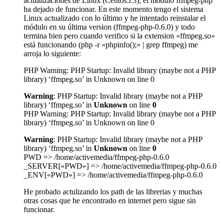
actualizaciones de Linux (Centos5.3), el módulo ffmpeg-php
ha dejado de funcionar. En este momento tengo el sistema
Linux actualizado con lo último y he intentado reinstalar el
módulo en su última version (ffmpeg-php-0.6.0) y todo
termina bien pero cuando verifico si la extension «ffmpeg.so»
está funcionando (php -r «phpinfo();» | grep ffmpeg) me
arroja lo siguiente:
PHP Warning: PHP Startup: Invalid library (maybe not a PHP
library) ‘ffmpeg.so’ in Unknown on line 0
Warning
: PHP Startup: Invalid library (maybe not a PHP
library) ‘ffmpeg.so’ in
Unknown
on line
0
PHP Warning: PHP Startup: Invalid library (maybe not a PHP
library) ‘ffmpeg.so’ in Unknown on line 0
Warning
: PHP Startup: Invalid library (maybe not a PHP
library) ‘ffmpeg.so’ in
Unknown
on line
0
PWD => /home/activemedia/ffmpeg-php-0.6.0
_SERVER[«PWD»] => /home/activemedia/ffmpeg-php-0.6.0
_ENV[«PWD»] => /home/activemedia/ffmpeg-php-0.6.0
He probado actulizando los path de las librerias y muchas
otras cosas que he encontrado en internet pero sigue sin
funcionar.