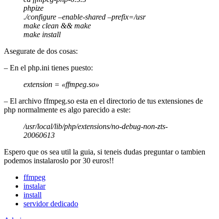
phpize
./configure –enable-shared –prefix=/usr
make clean && make
make install
Asegurate de dos cosas:
– En el php.ini tienes puesto:
extension = «ffmpeg.so»
– El archivo ffmpeg.so esta en el directorio de tus extensiones de
php normalmente es algo parecido a este:
/usr/local/lib/php/extensions/no-debug-non-zts-
20060613
Espero que os sea util la guia, si teneis dudas preguntar o tambien
podemos instalaroslo por 30 euros!!
ffmpeg
instalar
install
servidor dedicado