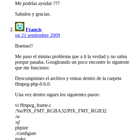
Me podrías ayudar ???
Saludos y gracias.
Francis
on 21 septiembre 2009
Buenas!!
Me paso el mismo problema que a ti la verdad y no sabia
porque pasaba. Googleando un poco encontre lo siguiente
que me funciono:
Descomprimes el archivo y entras dentro de la carpeta
ffmpeg-php-0.6.0.
Una vez dentro sigues los siguientes pasos:
vi ffmpeg_frame.c
:%s/PIX_FMT_RGBA32/PIX_FMT_RGB32
:w
:q!
phpize
./configure
make