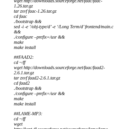
wget http://downloads.sourceforge.net/faac/faac-
1.26.tar.gz
tar zxvf faac-1.26.tar.gz
cd faac
./bootstrap &&
sed -i -e ‘/obj-type/d’ -e ‘/Long Term/d’ frontend/main.c
&&
./configure –prefix=/usr &&
make
make install
##FAAD2:
cd ~/ff
wget http://downloads.sourceforge.net/faac/faad2-
2.6.1.tar.gz
tar zxvf faad2-2.6.1.tar.gz
cd faad2
./bootstrap &&
./configure –prefix=/usr &&
make
make install
##LAME-MP3:
cd ~/ff
wget