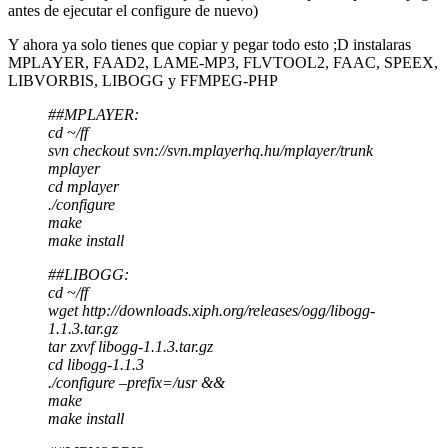
antes de ejecutar el configure de nuevo)
Y ahora ya solo tienes que copiar y pegar todo esto ;D instalaras
MPLAYER, FAAD2, LAME-MP3, FLVTOOL2, FAAC, SPEEX,
LIBVORBIS, LIBOGG y FFMPEG-PHP
##MPLAYER:
cd ~/ff
svn checkout svn://svn.mplayerhq.hu/mplayer/trunk
mplayer
cd mplayer
./configure
make
make install
##LIBOGG:
cd ~/ff
wget http://downloads.xiph.org/releases/ogg/libogg-
1.1.3.tar.gz
tar zxvf libogg-1.1.3.tar.gz
cd libogg-1.1.3
./configure –prefix=/usr &&
make
make install